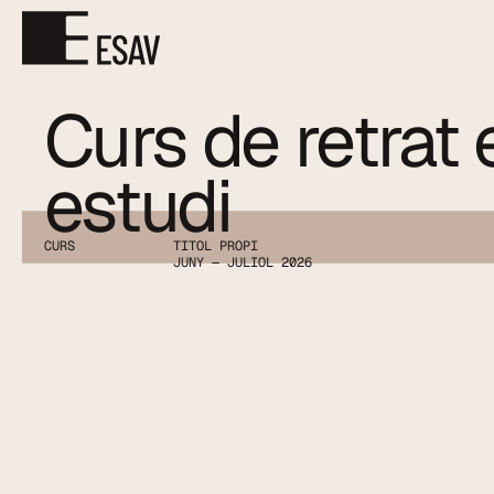
Curs de retrat e
estudi
CURS
TITOL PROPI
JUNY — JULIOL 2026