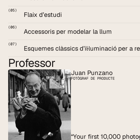
(05)
Flaix d’estudi
(06)
Accessoris per modelar la llum
(07)
Esquemes clàssics d’il·luminació per a re
Professor
Juan Punzano
FOTÒGRAF DE PRODUCTE
“Your first 10,000 photo