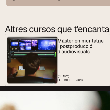
Altres cursos que t'encant
Màster en muntatge 
i postproducció 
d’audiovisuals
(1 ANY)
SETEMBRE — JUNY