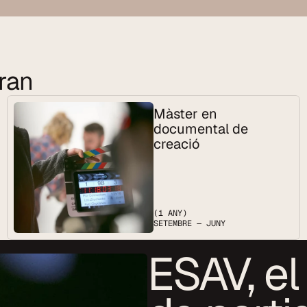
aran
Màster en 
documental de 
creació
(1 ANY)
SETEMBRE — JUNY
ESAV, el