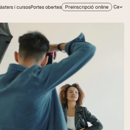
Select Lan
Ca
àsters i cursos
Portes obertes
Preinscripció online