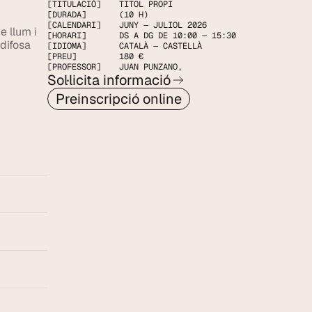
[TITULACIÓ]
TITOL PROPI
[DURADA]
(10 H)
[CALENDARI]
JUNY — JULIOL 2026
 llum i 
[HORARI]
DS A DG DE 10:00 — 15:30
difosa 
[IDIOMA]
CATALÀ — CASTELLÀ
[PREU]
180 €
[PROFESSOR]
JUAN PUNZANO
,
Sol·licita informació
Preinscripció online