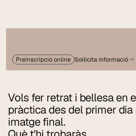
Preinscripció online
Sol·licita informació
Vols fer retrat i bellesa en e
pràctica des del primer dia 
imatge final.
Què t’hi trobaràs