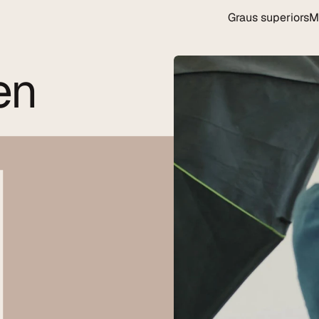
Graus superiors
M
n 