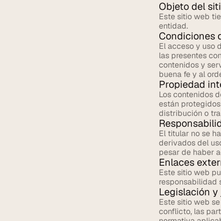
Objeto del sit
Este sitio web ti
entidad.
Condiciones 
El acceso y uso d
las presentes co
contenidos y servi
buena fe y al ord
Propiedad inte
Los contenidos de
están protegidos 
distribución o tr
Responsabili
El titular no se 
derivados del uso
pesar de haber a
Enlaces exte
Este sitio web pu
responsabilidad s
Legislación y 
Este sitio web se
conflicto, las pa
normativa aplicab