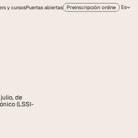
Select La
Es
rs y cursos
Puertas abiertas
Preinscripción online
ulio, de 
ónico (LSSI-