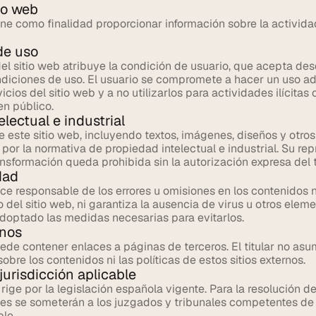
io web
ene como finalidad proporcionar información sobre la actividad
de uso
el sitio web atribuye la condición de usuario, que acepta de
ndiciones de uso. El usuario se compromete a hacer un uso ad
cios del sitio web y a no utilizarlos para actividades ilícitas o
en público.
lectual e industrial
 este sitio web, incluyendo textos, imágenes, diseños y otros
por la normativa de propiedad intelectual e industrial. Su rep
ansformación queda prohibida sin la autorización expresa del ti
dad
hace responsable de los errores u omisiones en los contenidos n
 del sitio web, ni garantiza la ausencia de virus u otros elemen
doptado las medidas necesarias para evitarlos.
rnos
ede contener enlaces a páginas de terceros. El titular no asu
obre los contenidos ni las políticas de estos sitios externos.
jurisdicción aplicable
 rige por la legislación española vigente. Para la resolución de
rtes se someterán a los juzgados y tribunales competentes de 
le.