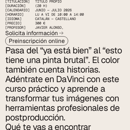
[TITULACIÓN]
TÍTULO PROPIO
[DURACIÓN]
(20 H)
[CALENDARIO]
JUNIO — JULIO 2026
[HORARIO]
LU A VI DE 10:00 A 14:00
[IDIOMA]
CATALÁN — CASTELLANO
[PRECIO]
300 €
[PROFESOR]
JAVIER ALONSO
,
Solicita información
Preinscripción online
Pasa del “ya está bien” al “esto 
tiene una pinta brutal”. El color 
también cuenta historias. 
Adéntrate en DaVinci con este 
curso práctico y aprende a 
transformar tus imágenes con 
herramientas profesionales de 
postproducción.
Qué te vas a encontrar