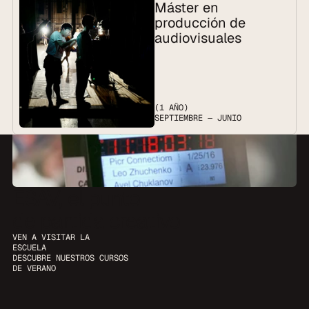
Máster en 
producción de 
audiovisuales
(1 AÑO)
SEPTIEMBRE — JUNIO
ESAV, el punto
de partida creativo
VEN A VISITAR LA 
ESCUELA
DESCUBRE NUESTROS CURSOS 
DE VERANO