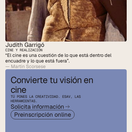
Judith Garrigó
CINE Y REALIZACIÓN
“El cine es una cuestión de lo que está dentro del 
encuadre y lo que está fuera”.
— Martin Scorsese
Convierte tu visión en 
cine
TÚ PONES LA CREATIVIDAD. ESAV, LAS 
HERRAMIENTAS.
Solicita información
Preinscripción online