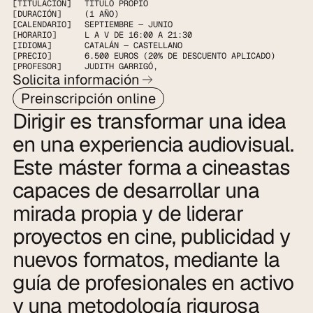
[TITULACIÓN]
TÍTULO PROPIO
[DURACIÓN]
(1 AÑO)
[CALENDARIO]
SEPTIEMBRE — JUNIO
[HORARIO]
L A V DE 16:00 A 21:30
[IDIOMA]
CATALÁN — CASTELLANO
[PRECIO]
6.500 EUROS (20% DE DESCUENTO APLICADO)
[PROFESOR]
JUDITH GARRIGÓ
,
Solicita información
Preinscripción online
Dirigir es transformar una idea 
en una experiencia audiovisual. 
Este máster forma a cineastas 
capaces de desarrollar una 
mirada propia y de liderar 
proyectos en cine, publicidad y 
nuevos formatos, mediante la 
guía de profesionales en activo 
y una metodología rigurosa 