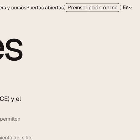
Select La
Es
rs y cursos
Puertas abiertas
Preinscripción online
es
E) y el 
permiten 
nto del sitio 