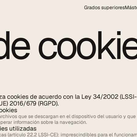
Grados superiores
Máste
 de cooki
iza cookies de acuerdo con la Ley 34/2002 (LSSI-C
UE) 2016/679 (RGPD).
ookies
rchivos que se descargan en el dispositivo del usuario y que 
perar información sobre la navegación.
ies utilizadas
as (artículo 22.2 LSSI-CE): imprescindibles para el funcionamie